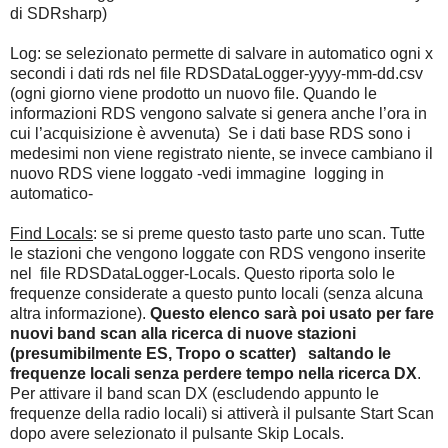
di SDRsharp)
Log: se selezionato permette di salvare in automatico ogni x
secondi i dati rds nel file RDSDataLogger-yyyy-mm-dd.csv
(ogni giorno viene prodotto un nuovo file. Quando le
informazioni RDS vengono salvate si genera anche l’ora in
cui l’acquisizione è avvenuta) Se i dati base RDS sono i
medesimi non viene registrato niente, se invece cambiano il
nuovo RDS viene loggato -vedi immagine logging in
automatico-
Find Locals
: se si preme questo tasto parte uno scan. Tutte
le stazioni che vengono loggate con RDS vengono inserite
nel file RDSDataLogger-Locals. Questo riporta solo le
frequenze considerate a questo punto locali (senza alcuna
altra informazione).
Questo elenco sarà poi usato per fare
nuovi band scan alla ricerca di nuove stazioni
(presumibilmente ES, Tropo o scatter) saltando le
frequenze locali senza perdere tempo nella ricerca DX
.
Per attivare il band scan DX (escludendo appunto le
frequenze della radio locali) si attiverà il pulsante Start Scan
dopo avere selezionato il pulsante Skip Locals.