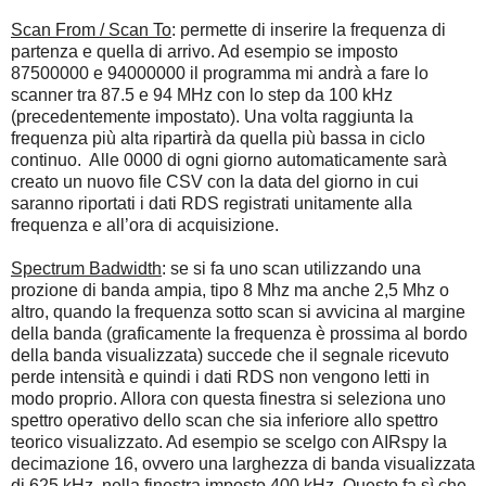
Scan From / Scan To
: permette di inserire la frequenza di
partenza e quella di arrivo. Ad esempio se imposto
87500000 e 94000000 il programma mi andrà a fare lo
scanner tra 87.5 e 94 MHz con lo step da 100 kHz
(precedentemente impostato). Una volta raggiunta la
frequenza più alta ripartirà da quella più bassa in ciclo
continuo. Alle 0000 di ogni giorno automaticamente sarà
creato un nuovo file CSV con la data del giorno in cui
saranno riportati i dati RDS registrati unitamente alla
frequenza e all’ora di acquisizione.
Spectrum Badwidth
: se si fa uno scan utilizzando una
prozione di banda ampia, tipo 8 Mhz ma anche 2,5 Mhz o
altro, quando la frequenza sotto scan si avvicina al margine
della banda (graficamente la frequenza è prossima al bordo
della banda visualizzata) succede che il segnale ricevuto
perde intensità e quindi i dati RDS non vengono letti in
modo proprio. Allora con questa finestra si seleziona uno
spettro operativo dello scan che sia inferiore allo spettro
teorico visualizzato. Ad esempio se scelgo con AIRspy la
decimazione 16, ovvero una larghezza di banda visualizzata
di 625 kHz, nella finestra imposto 400 kHz. Questo fa sì che