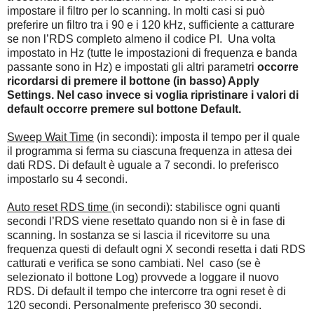
impostare il filtro per lo scanning. In molti casi si può
preferire un filtro tra i 90 e i 120 kHz, sufficiente a catturare
se non l’RDS completo almeno il codice PI. Una volta
impostato in Hz (tutte le impostazioni di frequenza e banda
passante sono in Hz) e impostati gli altri parametri
occorre
ricordarsi di premere il bottone (in basso) Apply
Settings. Nel caso invece si voglia ripristinare i valori di
default occorre premere sul bottone Default.
Sweep Wait Time
(in secondi): imposta il tempo per il quale
il programma si ferma su ciascuna frequenza in attesa dei
dati RDS. Di default è uguale a 7 secondi. Io preferisco
impostarlo su 4 secondi.
Auto reset RDS time
(in secondi): stabilisce ogni quanti
secondi l’RDS viene resettato quando non si è in fase di
scanning. In sostanza se si lascia il ricevitorre su una
frequenza questi di default ogni X secondi resetta i dati RDS
catturati e verifica se sono cambiati. Nel caso (se è
selezionato il bottone Log) provvede a loggare il nuovo
RDS. Di default il tempo che intercorre tra ogni reset è di
120 secondi. Personalmente preferisco 30 secondi.